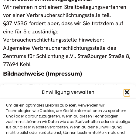
Wir nehmen nicht einem Streitbeilegungsverfahren
vor einer Verbraucherschlichtungsstelle teil.
§37 VSBG fordert aber, dass wir Sie trotzdem auf
eine für Sie zuständige
Verbraucherschlichtungsstelle hinweisen:
Allgemeine Verbraucherschlichtungsstelle des
Zentrums für Schlichtung e.V., Straßburger Straße 8,
77694 Kehl
Bildnachweise (Impressum)
Hero-Bild „Trinkhalle“: Fotografie von Miriam Krampe
Einwilligung verwalten
Essen & Trinken „Weingläser“: lizenzfreies Bild,
heruntergeladen von Pixabay
Um dir ein optimales Erlebnis zu bieten, verwenden wir
(
https://pixabay.com/de/
)
Technologien wie Cookies, um Geräteinformationen zu speichern
und/oder darauf zuzugreifen. Wenn du diesen Technologien
Baden-Baden erleben „Kunsthalle“: Fotografie von
zustimmst, können wir Daten wie das Surfverhalten oder eindeutige
Miriam Krampe
IDs auf dieser Website verarbeiten. Wenn du deine Einwillligung
nicht erteilst oder zurückziehst, können bestimmte Merkmale und
Natur & Umgebung „Baden Oos“: Fotografie von